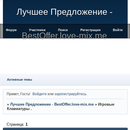
Лучшее Предложение -
Форум
Участники
Поиск
Регистрация
Войти
BestOffer.love-mix.me
Активные темы
Привет, Гость!
Войдите
или
зарегистрируйтесь
.
»
Лучшее Предложение - BestOffer.love-mix.me
»
Игровые
Клавиатуры .
Страница:
1